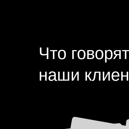
Что говоря
наши клие