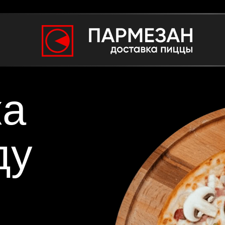
ка
ду