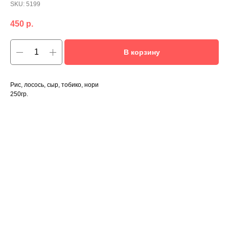
SKU:
5199
450
р.
В корзину
Рис, лосось, сыр, тобико, нори
250гр.