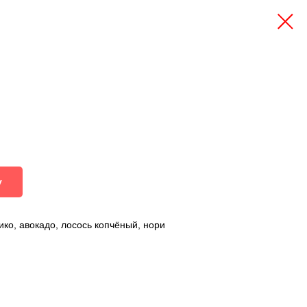
у
бико, авокадо, лосось копчёный, нори