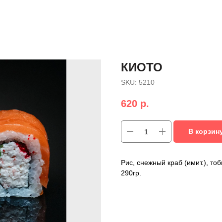
КИОТО
SKU:
5210
620
р.
В корзин
Рис, снежный краб (имит.), то
290гр.