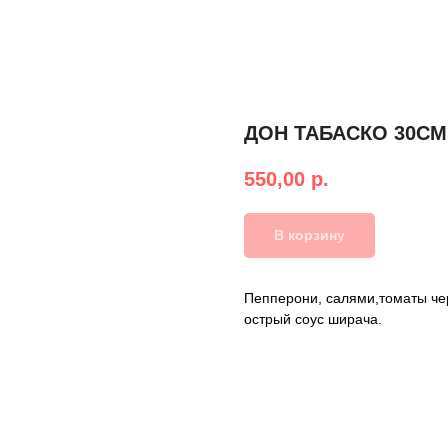
ДОН ТАБАСКО 30СМ.
550,00
р.
В корзину
Пепперони, салями,томаты чер
острый соус ширача.