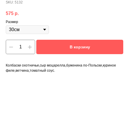
SKU:
5132
575
р.
Размер
В корзину
Колбаски охотничьи,сыр моцарелла,буженина по-Польски,куриное
филе,ветчина,томатный соус.