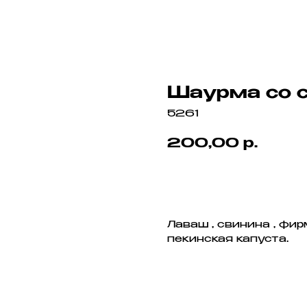
Шаурма со с
5261
200,00
р.
В корзину
Лаваш , свинина , фир
пекинская капуста.